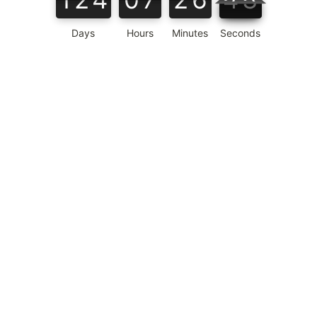
42
44
43
Days
Hours
Minutes
Seconds