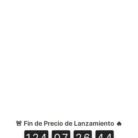
🚨 Fin de Precio de Lanzamiento 🔥
124
07
26
43
124
07
26
44